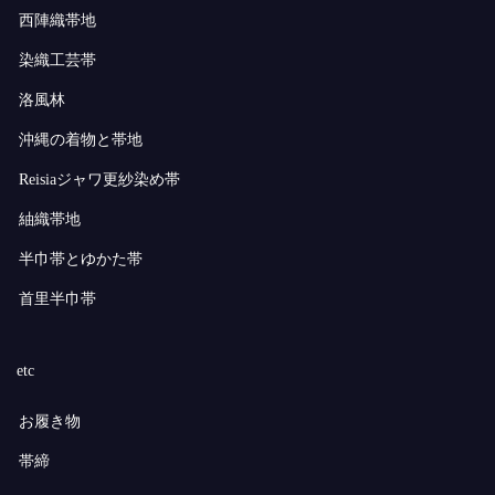
西陣織帯地
染織工芸帯
洛風林
沖縄の着物と帯地
Reisiaジャワ更紗染め帯
紬織帯地
半巾帯とゆかた帯
首里半巾帯
etc
お履き物
帯締