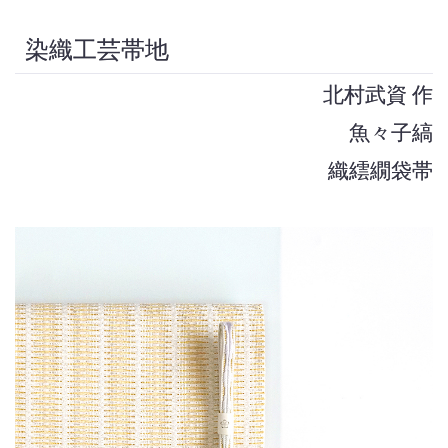
染織工芸帯地
北村武資 作
魚々子縞
織繧繝袋帯