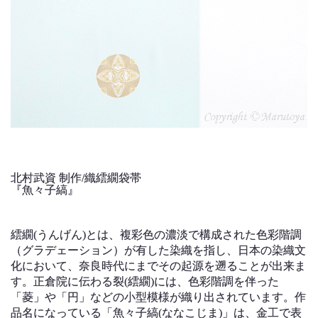
北村武資 制作/織繧繝袋帯
『魚々子縞』
繧繝(うんげん)とは、複彩色の濃淡で構成された色彩階調
（グラデェーション）が有した染織を指し、日本の染織文
化において、奈良時代にまでその起源を遡ることが出来ま
す。正倉院に伝わる裂(繧繝)には、色彩階調を伴った
「菱」や「円」などの小型模様が織り出されています。作
品名になっている「魚々子縞(ななこじま)」は、金工で表