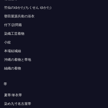
竺仙のゆかた(ちくせん ゆかた)
譽田屋源兵衛の浴衣
付下/訪問着
染織工芸着物
小紋
本場結城紬
沖縄の着物と帯地
紬織の着物
帯
夏帯/単衣帯
染め九寸名古屋帯