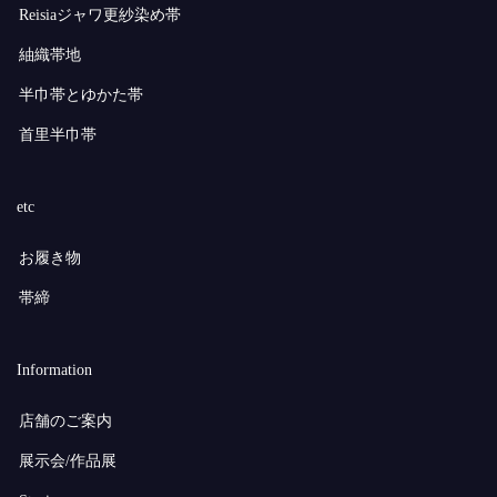
Reisiaジャワ更紗染め帯
紬織帯地
半巾帯とゆかた帯
首里半巾帯
etc
お履き物
帯締
Information
店舗のご案内
展示会/作品展