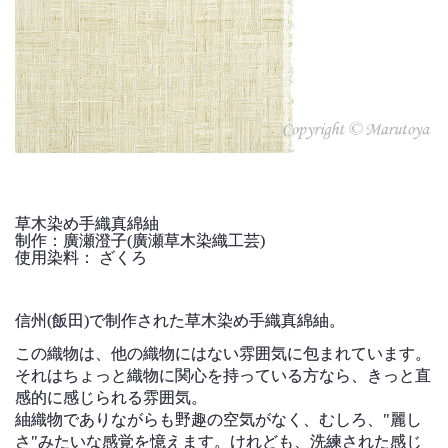
草木染め手織真綿紬
制作：廣瀬澄子(廣瀬草木染織工芸)
使用染料： ざくろ
信州(飯田)で制作された草木染め手織真綿紬。
この織物は、他の織物にはない雰囲気に包まれています。
それはちょっと織物に関心を持っている方なら、きっと直
感的に感じられる雰囲気。
紬織物でありながらも野趣の空気がなく、むしろ、"麗し
さ"みたいな感覚を憶えます。けれども、洗練された感じ