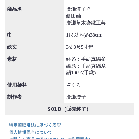
商品名
廣瀬澄子 作
飯田紬
廣瀬草木染織工芸
巾
1尺以内(約38cm)
総丈
3丈3尺5寸程
素材
経糸：手紡真綿糸
緯糸：手紡真綿糸
絹100%(手織)
使用染料
ざくろ
制作者
廣瀬澄子
SOLD（販売終了）
・
特定商取引法に基づく表記
・
個人情報保全について