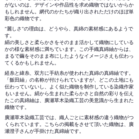
がないのは、デザインや作品性を求め織物ではないからか
もしれません。網代のかたちが織り出されただけのほぼ単
彩色の織物です。
"麗しさ"の理由は、どうやら、真綿の素材感にあるようで
す。
絹の美しさと柔らかさをそのまま活かして織物にしている
かの様な素材感に満ちています。この手織真綿紬からは、
まるで繭をそのまま布にしたようなイメージさえも伝わっ
てくるかもしれません。
経糸と緯糸、双方に手紡糸が使われた真綿の真綿紬です。
「飯田紬」の名称が付けられていますが、どこの土地にも
伝わっていないし、よく似た織物を制作している染織作家
もいません。絹から生まれた柔らかさと自然の彩りを伝え
たこの真綿紬は、廣瀬草木染織工芸の美意識から生まれた
織物です。
廣瀬草木染織工芸では、織人ごとに素材感の違う織物がつ
くられています。こちらの掲載をさせて頂いた織物は、廣
瀬澄子さんが手掛けた真綿紬です。