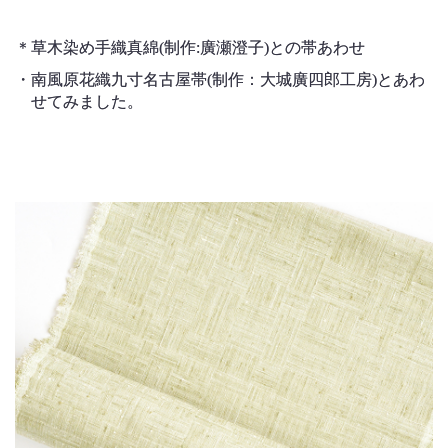
＊
草木染め手織真綿(制作:廣瀬澄子)との帯あわせ
・
南風原花織九寸名古屋帯(制作：大城廣四郎工房)とあわ
せてみました。