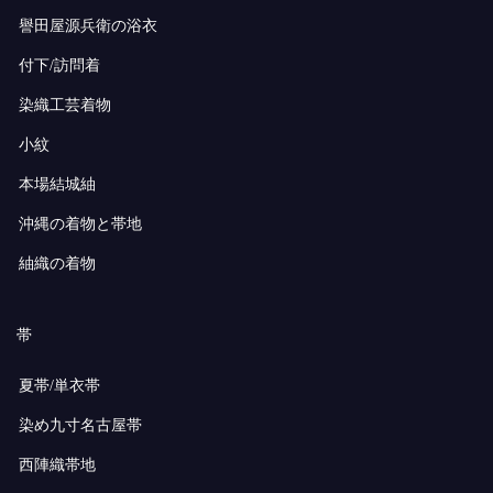
譽田屋源兵衛の浴衣
付下/訪問着
染織工芸着物
小紋
本場結城紬
沖縄の着物と帯地
紬織の着物
帯
夏帯/単衣帯
染め九寸名古屋帯
西陣織帯地