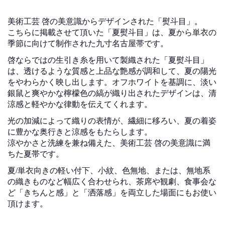
美術工芸 啓の美意識からデザインされた「熨斗目」。
こちらに掲載させて頂いた「夏熨斗目」は、夏から単衣の
季節に向けて制作された九寸名古屋帯です。
啓ならではの生引き糸を用いて製織された「夏熨斗目」
は、透けるような質感と上品な艶感が調和して、夏の陽光
をやわらかく映し出します。オフホワイトを基調に、淡い
銀鼠と爽やかな檸檬色の縞が織り出されたデザインは、清
涼感と軽やかな律動を伝えてくれます。
光の加減によって織りの表情が、繊細に移ろい、夏の着姿
に豊かな奥行きと涼感をもたらします。
涼やかさと洗練を兼ね備えた、美術工芸 啓の美意識に満
ちた夏帯です。
夏/単衣向きの軽い付下、小紋、色無地、または、無地系
の織きものなど幅広く合わせられ、茶席や観劇、食事会な
ど「きちんと感」と「洒落感」を両立した場面にもお使い
頂けます。