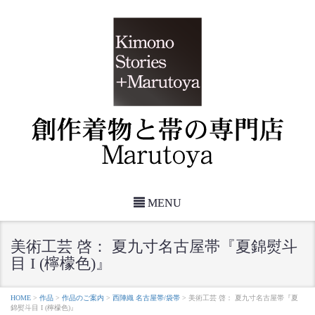
MENU
美術工芸 啓： 夏九寸名古屋帯『夏錦熨斗
目 I (檸檬色)』
HOME
>
作品
>
作品のご案内
>
西陣織 名古屋帯/袋帯
>
美術工芸 啓： 夏九寸名古屋帯『夏
錦熨斗目 I (檸檬色)』