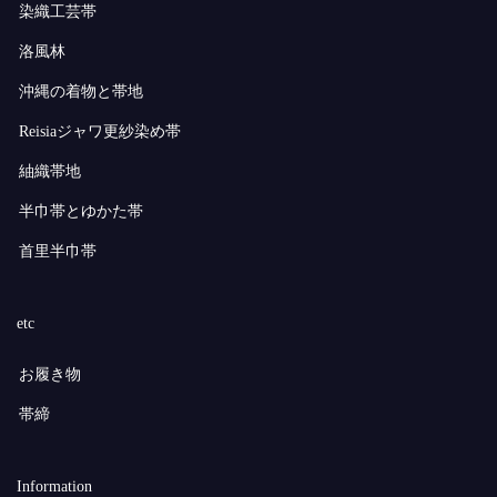
染織工芸帯
洛風林
沖縄の着物と帯地
Reisiaジャワ更紗染め帯
紬織帯地
半巾帯とゆかた帯
首里半巾帯
etc
お履き物
帯締
Information